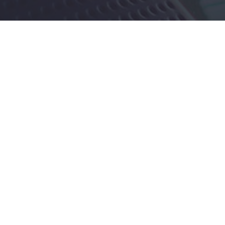
Rechtliche Informationen
Impressum
|
Datenschutzerklärung
|
Online Check-In
|
Service
|
AGB
|
Blacklisted Airlines
|
Barrierefreiheitserklärung